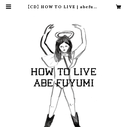
【CD】 HOW TO LIVE | abefuyu
mi official