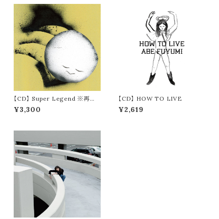
【CD】 Super Legend ※再入
【CD】 HOW TO LIVE
荷
¥3,300
¥2,619